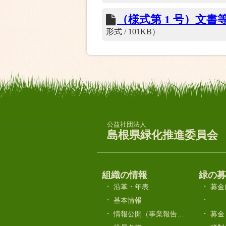
（様式第 1 号）文
形式 / 101KB）
公益社団法人
島根県緑化推進委員会
組織の情報
緑の募
沿革・年表
募金
基本情報
情報公開（事業報告・決算／事業計画・予算など）
募金