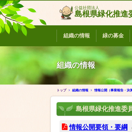
このページの本文へ移動
公益社団法人
島根県緑化推進
組織の情報
緑の募金
組織の情報
トップ
組織の情報
情報公開（事業報告・決
島根県緑化推進委
情報公開要領・要綱
（