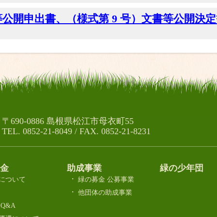
書等公開申出書、（様式第 9 号）文書等公開決
〒690-0886 島根県松江市母衣町55
TEL. 0852-21-8049 / FAX. 0852-21-8231
金
助成事業
緑の少年団
について
緑の募金 公募事業
他団体の助成事業
 Q&A