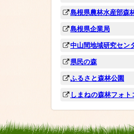
島根県農林水産部森
島根県企業局
中山間地域研究セン
県民の森
ふるさと森林公園
しまねの森林フォト